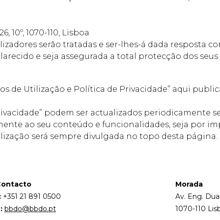
 10º, 1070-110, Lisboa
lizadores serão tratadas e ser-lhes-á dada resposta c
larecido e seja assegurada a total protecção dos seus 
os de Utilização e Política de Privacidade” aqui public
Privacidade” podem ser actualizados periodicamente se
ente ao seu conteúdo e funcionalidades, seja por impe
alização será sempre divulgada no topo desta página.
ontacto
Morada
:
+351 21 891 0500
Av. Eng. Dua
:
bbdo@bbdo.pt
1070-110 Lis