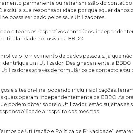
zenamento permanente ou retransmissão do conteúdo 
 exclui a sua responsabilidade por quaisquer danos 
lhe possa ser dado pelos seus Utilizadores.
incluindo o teor dos respectivos conteúdos, independe
 da titularidade exclusiva da BBDO.
implica o fornecimento de dados pessoais, já que não 
identifique um Utilizador. Designadamente, a BBDO n
tilizadores através de formulários de contacto e/ou d
iços e sites on-line, podendo incluir aplicações, ferr
 os quais operam independentemente da BBDO. As práti
e podem obter sobre o Utilizador, estão sujeitas às s
esponsabilidade a respeito das mesmas.
“Termos de Utilização e Política de Privacidade”, esta